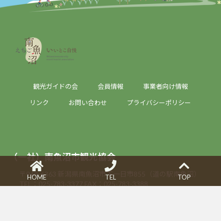
観光ガイドの会
会員情報
事業者向け情報
リンク
お問い合わせ
プライバシーポリシー
（一社）南魚沼市観光協会
〒949-6363 新潟県南魚沼市下一日市855（道の駅南魚沼）
HOME
TEL
TOP
TEL：025-783-3377
FAX：025-783-3388
うおぬま・浦佐駅観光案内所MYU