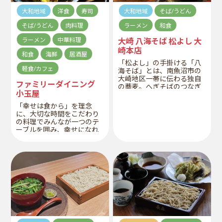
大和地域
洋食
寿司
大和地域
そば/うどん
そば/うどん
肉料理
ラーメン
和食
ラーメン
中華料理
大崎 八海そば 松よし 大
崎本店
和食
海鮮
居酒屋
「松よし」の手掛ける「八
軽食/カフェ
海そば」とは、南魚沼市の
大崎地区一帯に伝わる独自
ファミリーダイニング
の蕎麦。へぎそばのつなぎ
小玉屋
としても使われているフノ
リと、長野信州文化圏にて
「幸せは食から」を理念
蕎麦のつなぎとして使われ
に、大切な時間をこだわり
る山ごぼう、その両方をつ
の料理でみんなが一つのテ
なぎに使うことで、強いコ
ーブルを囲み、幸せになれ
シと良い風味を生み出して
る家族の晴れの日レストラ
いる。
ンです。家族4代でも楽し
め、満足できるメニューが
勢ぞろいです。