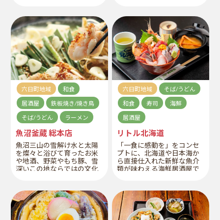
塩焼き、かぐら南蛮煮込み
を楽しんで。
など地元食材を堪能でき
る。
六日町地域
和食
六日町地域
そば/うどん
居酒屋
鉄板焼き/焼き鳥
和食
寿司
海鮮
そば/うどん
ラーメン
居酒屋
魚沼釜蔵 総本店
リトル北海道
魚沼三山の雪解け水と太陽
「一食に感動を」をコンセ
を燦々と浴びて育ったお米
プトに、北海道や日本海か
や地酒、野菜やもち豚、雪
ら直接仕入れた新鮮な魚介
深いこの地ならではの文化
類が味わえる海鮮居酒屋で
や、先人より受け継がれた
す。お店自慢の赤酢シャリ
食の魂、魚沼に誇りを持つ
の握り寿司や海鮮丼、季節
者として、魚沼の大切な食
の鮮魚を使ったおつまみや
文化や風土を体現した逸品
地元の日本酒も充実してい
を提供しています。
ます。