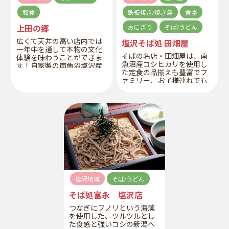
和食
鉄板焼き/焼き鳥
食堂
上田の郷
おにぎり
そば/うどん
広くて天井の高い店内では
塩沢そば処 田畑屋
一年中を通して本物の文化
そばの名店・田畑屋は、南
体験を味わうことができま
魚沼産コシヒカリを使用し
す！自家製の南魚沼塩沢産
た定食の品揃えも豊富でフ
コシヒカリを使った定食や
ァミリー、お子様連れでも
自家製のそばなど、何を食
安心。厳選した国内産のそ
べてもこだわりを感じる。
ば粉とふのり(海藻)を使った
魚沼名物の「へぎそば」
と、専門の職人が打つコシ
の強いうどんが評判。※営
業時間について、15:30～
17:00休憩する場合もござい
ます。
塩沢地域
そば/うどん
そば処富永 塩沢店
つなぎにフノリという海藻
を使用した、ツルツルとし
た食感と強いコシの新潟へ