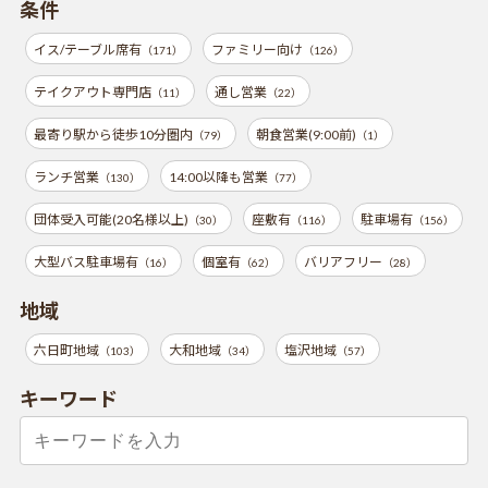
条件
イス/テーブル席有
ファミリー向け
（171）
（126）
テイクアウト専門店
通し営業
（11）
（22）
最寄り駅から徒歩10分圏内
朝食営業(9:00前)
（79）
（1）
ランチ営業
14:00以降も営業
（130）
（77）
団体受入可能(20名様以上)
座敷有
駐車場有
（30）
（116）
（156）
大型バス駐車場有
個室有
バリアフリー
（16）
（62）
（28）
地域
六日町地域
大和地域
塩沢地域
（103）
（34）
（57）
キーワード