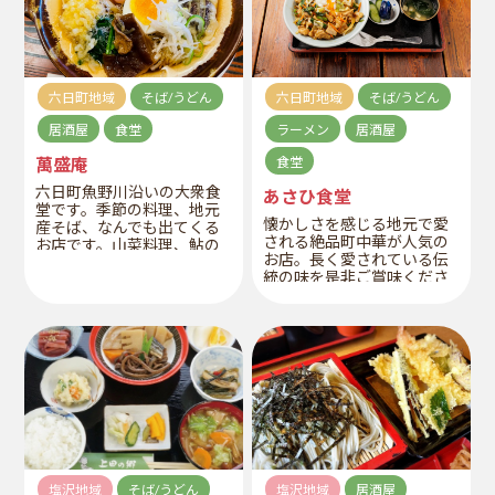
六日町地域
そば/うどん
六日町地域
そば/うどん
居酒屋
食堂
ラーメン
居酒屋
萬盛庵
食堂
六日町魚野川沿いの大衆食
あさひ食堂
堂です。季節の料理、地元
懐かしさを感じる地元で愛
産そば、なんでも出てくる
される絶品町中華が人気の
お店です。山菜料理、鮎の
お店。長く愛されている伝
塩焼き、かぐら南蛮煮込み
統の味を是非ご賞味くださ
など地元食材を堪能でき
い。ランチはいつもにぎわ
る。
い、夜は大人数での宴会も
可能。南魚沼塩沢産のコシ
ヒカリを使用している。
塩沢地域
そば/うどん
塩沢地域
居酒屋