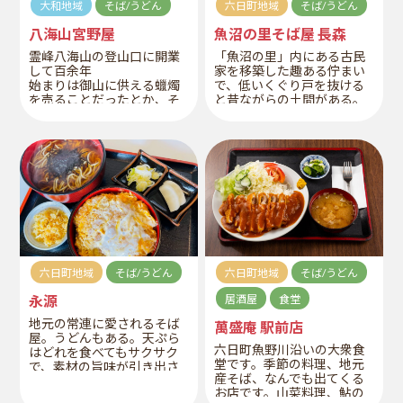
大和地域
そば/うどん
六日町地域
そば/うどん
八海山宮野屋
魚沼の里そば屋 長森
霊峰八海山の登山口に開業
「魚沼の里」内にある古民
して百余年
家を移築した趣ある佇まい
始まりは御山に供える蠟燭
で、低いくぐり戸を抜ける
を売ることだったとか、そ
と昔ながらの土間がある。
れより四代に渡り山に仕
懐かしさを感じさせる落ち
え、
着いた空間が、お客様をお
蕎麦を打つことを家業とし
迎えします。ふるさとに帰
ています。ミシュランに認
ったようなホッとする雰囲
められた至高の食体験をす
気の中で、くつろぎながら
ることが可能。
食事を楽しんでいただけま
す。
六日町地域
そば/うどん
六日町地域
そば/うどん
永源
居酒屋
食堂
地元の常連に愛されるそば
萬盛庵 駅前店
屋。うどんもある。天ぷら
六日町魚野川沿いの大衆食
はどれを食べてもサクサク
堂です。季節の料理、地元
で、素材の旨味が引き出さ
産そば、なんでも出てくる
れている。天ぷらにつゆと
お店です。山菜料理、鮎の
塩を付け比べながら、味変