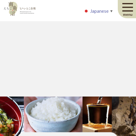
Japanese
Japanese
▼
▼
menu