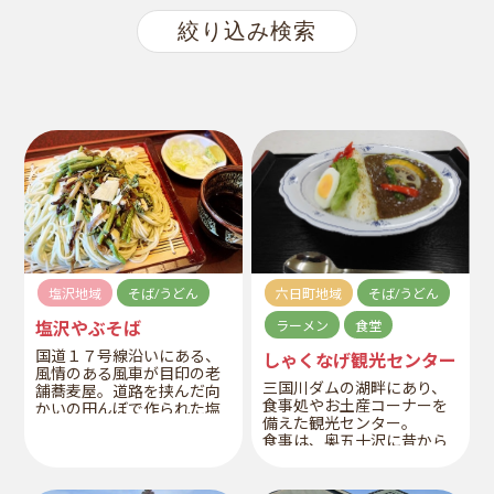
塩沢地域
そば/うどん
六日町地域
そば/うどん
塩沢やぶそば
ラーメン
食堂
国道１７号線沿いにある、
しゃくなげ観光センター
風情のある風車が目印の老
三国川ダムの湖畔にあり、
舗蕎麦屋。道路を挟んだ向
食事処やお土産コーナーを
かいの田んぼで作られた塩
備えた観光センター。
沢産コシヒカリと、自家製
食事は、奥五十沢に昔から
そばが自慢の逸品。
伝わってきた精進料理で、
地元の山菜や新鮮な食材を
ふんだんに使った「しゃく