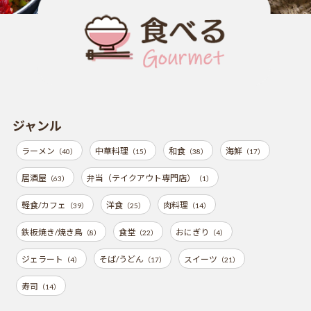
ジャンル
ラーメン
中華料理
和食
海鮮
（40）
（15）
（38）
（17）
居酒屋
弁当（テイクアウト専門店）
（63）
（1）
軽食/カフェ
洋食
肉料理
（39）
（25）
（14）
鉄板焼き/焼き鳥
食堂
おにぎり
（8）
（22）
（4）
ジェラート
そば/うどん
スイーツ
（4）
（17）
（21）
寿司
（14）