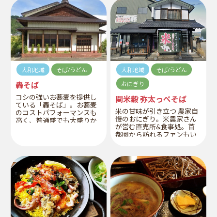
なげ精進懐石」※要予約や
地元で打った深山の生そば
といったメニューが好評で
す。
大和地域
そば/うどん
大和地域
そば/うどん
轟そば
おにぎり
コシの強いお蕎麦を提供し
関米穀 弥太っぺそば
ている「轟そば」。お蕎麦
米の甘味が引き立つ 農家自
のコストパフォーマンスも
慢のおにぎり。米農家さん
高く、普通盛でも大盛りか
が営む直売所&食事処。首
と思う量がうれしい。天ぷ
都圏から訪れるファンもい
らと一緒にいただきたい。
るそう。米のとぎ方や水加
減にこだわり、注文後に握
るおにぎりのお米は一粒一
粒がふっくら大きめ。