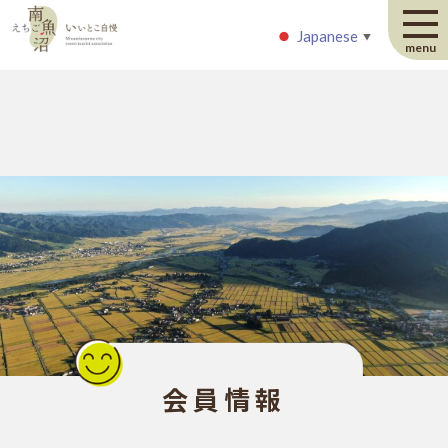
Japanese
Japanese
▼
▼
menu
会員情報