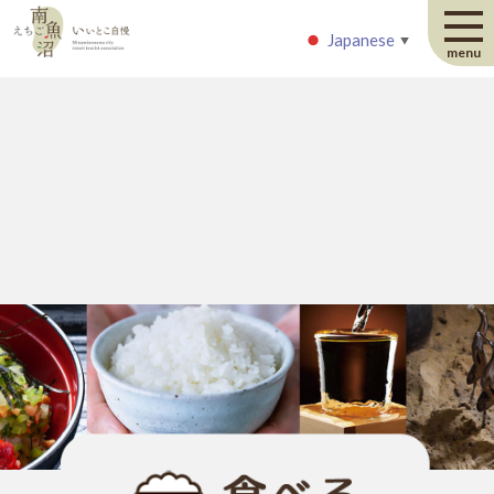
Japanese
Japanese
▼
▼
menu