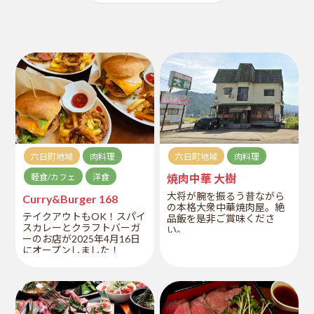
六日町地域
肉料理
六日町地域
肉料理
軽食/カフェ
洋食
焼肉中華 大樹
大将が腕を振るう昔ながら
Curry&Burger 168
の本格大衆中華焼肉屋。絶
テイクアウトもOK！スパイ
品飯を是非ご賞味くださ
スカレーとクラフトバーガ
い。
ーのお店が2025年4月16日
にオープンしました！
カレーはグルテンフリー
で、日本人に合わせたオリ
ジナルのスパイスカレー。
バーガーは3種類あり、配合
や焼き方にこだわった肉々