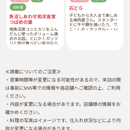
肉料理
石どら
子どもから大人まで楽しめ
魚沼しあわせ和洋食堂
る焼肉屋さん。スタンダー
つばめの巣
ドに牛や豚を焼いたり、ワ
南魚沼産コシヒカリをふん
ニ・しか・カンガルー・い
だんに使ったボリューム満
のしし等ドキドキ焼肉が楽
点のお店。とにかくガッツ
しめる。
リと肉が食べたい気分なら
間違いなし！
≪掲載についてのご注意≫
・営業時間等が変更になる可能性があるので、来訪の際
は事前にSNS等での情報や各店舗へご確認の上、ご利用
ください。
・内容が変更になる場合があります。店舗様の情報をお
確かめください。
・料理の写真はイメージです。仕入れ状況などにより内
容が変更になる場合があります。