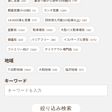
通し営業
最寄り駅から徒歩10分圏内
（22）
（79）
朝食営業(9:00前)
ランチ営業
（1）
（130）
14:00以降も営業
団体受入可能(20名様以上)
（77）
（30）
座敷有
駐車場有
大型バス駐車場有
（116）
（156）
（16）
個室有
バリアフリー
イス/テーブル席有
（62）
（28）
（171）
ファミリー向け
テイクアウト専門店
（126）
（11）
地域
六日町地域
大和地域
塩沢地域
（103）
（34）
（57）
キーワード