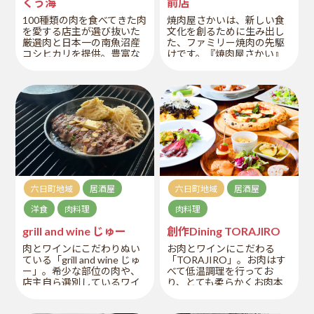
くう海
前店
100種類の肉を食べてきた肉
焼肉屋さかいは、新しい食
を愛する店主が選び抜いた
文化を創るために生み出し
厳選肉と日本一の南魚沼産
た、ファミリー焼肉の先駆
コシヒカリを提供。豊富な
けです。『焼肉屋さかい』
ラインナップに肉好き歓
では、一店舗一店舗毎に肉
喜！肉へのこだわりが随所
の匠「肉職人」を配属し、
にうかがえる。
手切りで厳選したこだわり
の焼肉をご堪能いただけま
す。
六日町地域
居酒屋
六日町地域
居酒屋
洋食
肉料理
肉料理
grill and wine じゅー
創作Dining TORAJIRO
肉とワインにこだわりぬい
お肉とワインにこだわる
ている「grill and wine じゅ
「TORAJIRO」。お肉はす
ー」。希少な部位の肉や、
べて低温調理を行ってお
店主自ら選別しているワイ
り、とても柔らかくお肉本
ンなど随所からこだわりを
来の旨みが最大限お楽しみ
感じる。店舗の雰囲気も良
いただけます。また、料理