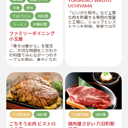
YUKIMURO WAGYU
UCHIYAMA
洋食
寿司
「にいがた和牛」など上質
そば/うどん
肉料理
な肉を貯蔵する専用の雪室
と工場に、ショップとレス
ラーメン
中華料理
トランを併設。雪室では正
しい条件と技術のもと優良
ファミリーダイニング
菌とよばれる微生物を使っ
小玉屋
て発酵・熟成させるエイジ
ングに取り組んでいます。
「幸せは食から」を理念
併設している工場から手作
に、大切な時間をこだわり
りで真んなものを提供して
の料理でみんなが一つのテ
います。天気が良ければテ
ーブルを囲み、幸せになれ
ラスでのお食事も。
る家族の晴れの日レストラ
ンです。家族4代でも楽し
め、満足できるメニューが
勢ぞろいです。
六日町地域
肉料理
六日町地域
肉料理
ごちそうお肉 ビストロ
焼肉屋さかい 六日町駅