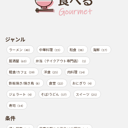
ジャンル
ラーメン
中華料理
和食
海鮮
（40）
（15）
（38）
（17）
居酒屋
弁当（テイクアウト専門店）
（63）
（1）
軽食/カフェ
洋食
肉料理
（39）
（25）
（14）
鉄板焼き/焼き鳥
食堂
おにぎり
（8）
（22）
（4）
ジェラート
そば/うどん
スイーツ
（4）
（17）
（21）
寿司
（14）
条件