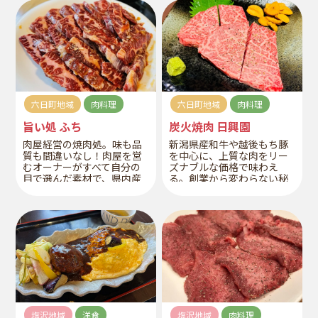
く、コストパフォーマンス
に合うワインも常時30種以
にも優れている。
上ご用意。すべて個室のた
め気兼ねなく利用できると
ころもうれしい。
六日町地域
肉料理
六日町地域
肉料理
旨い処 ふち
炭火焼肉 日興園
肉屋経営の焼肉処。味も品
新潟県産和牛や越後もち豚
質も間違いなし！肉屋を営
を中心に、上質な肉をリー
むオーナーがすべて自分の
ズナブルな価格で味わえ
目で選んだ素材で、県内産
る。創業から変わらない秘
の極上黒毛和牛と県内産高
伝のタレとの相性も抜群
品質豚。様々なこだわりが
だ。
詰まっている。
塩沢地域
洋食
塩沢地域
肉料理