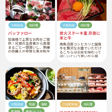
しいパティで食べごたえも
充分！
夜は予約制で6名～18名ま
で、5,000円～飲み放題付き
のプランもできますので、
お好みのメニューやドリン
クなどご相談ください。
大和地域
肉料理
大和地域
肉料理
バッファロー
炭火ステーキ重 月夜に
米と牛
低価格で上質なお肉をご提
供！兄弟の生産者から直接
南魚沼産コシヒカリと越後
まるごと一頭買いし、熟練
牛を贅沢なお重でいただけ
の肉職人が良質な黒毛和牛
るこちらはお米を味わって
をまるごと一頭捌く。ワイ
ほしいという思いから誕
ンに使うぶどうの皮や選り
生。牛ステーキ重の専門
すぐりの飼料を食べて育っ
店。地元の名水で炊く南魚
た和牛の良質なお肉を低価
沼産コシヒカリに、甘めの
格でお届けしています。
特製タレが絡んだ越後牛を
たっぷりと敷き詰めて召し
上がれ。
大和地域
和食
海鮮
六日町地域
肉料理
居酒屋
軽食/カフェ