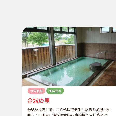
塩沢地域
単純温泉
金城の里
源泉かけ流しで、ゴミ処理で発生した熱を加温に利
用しています。湯温は大体42度前後と少し熱めで