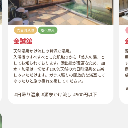
六日町地域
塩化物泉
金誠舘
天然温泉かけ流しの贅沢な温泉。
入浴後のすべすべとした肌触りから「美人の湯」と
しても知られております。湧出量が豊富なため、加
水・加温は一切せず100％天然の六日町温泉をお楽
しみいただけます。ガラス張りの開放的な浴室にて
ゆったりと旅の疲れを癒してください。
#日帰り温泉
#源泉かけ流し
#500円以下