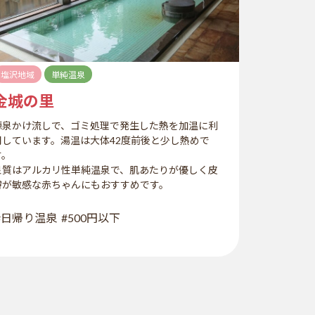
塩沢地域
単純温泉
金城の里
源泉かけ流しで、ゴミ処理で発生した熱を加温に利
用しています。湯温は大体42度前後と少し熱めで
す。
泉質はアルカリ性単純温泉で、肌あたりが優しく皮
膚が敏感な赤ちゃんにもおすすめです。
#日帰り温泉
#500円以下