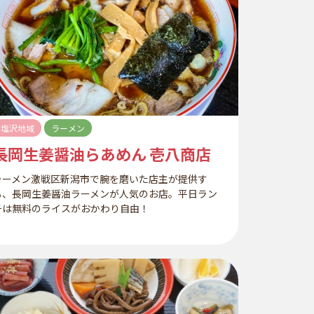
塩沢地域
ラーメン
長岡生姜醤油らあめん 壱八商店
ラーメン激戦区新潟市で腕を磨いた店主が提供す
る、長岡生姜醤油ラーメンが人気のお店。平日ラン
チは無料のライスがおかわり自由！