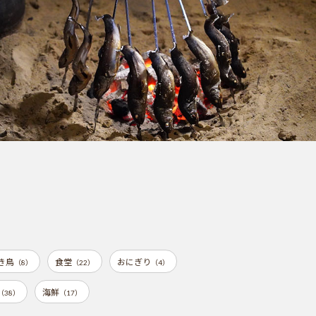
き鳥
食堂
おにぎり
（8）
（22）
（4）
海鮮
（38）
（17）