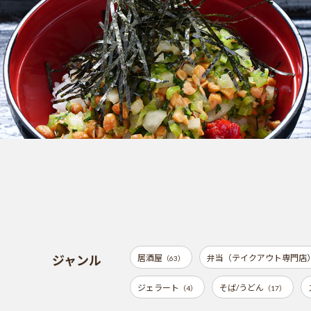
ジャンル
居酒屋
弁当（テイクアウト専門店
（63）
ジェラート
そば/うどん
（4）
（17）