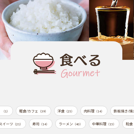
）
軽食/カフェ
洋食
肉料理
鉄板焼き/焼
（1）
（39）
（25）
（14）
スイーツ
寿司
ラーメン
中華料理
和食
（21）
（14）
（40）
（15）