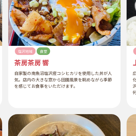
塩沢地域
食堂
茶房茶房 響
自家製の南魚沼塩沢産コシヒカリを使用した丼が人
気。店内の大きな窓から田園風景を眺めながら季節
を感じてお食事をいただけます。