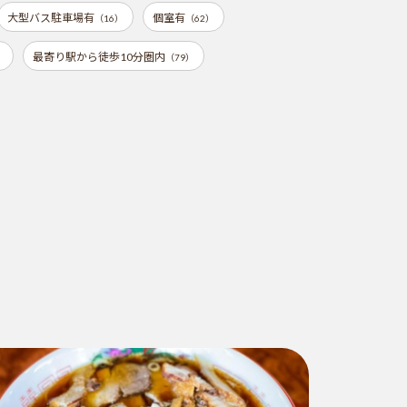
大型バス駐車場有
個室有
（16）
（62）
最寄り駅から徒歩10分圏内
）
（79）