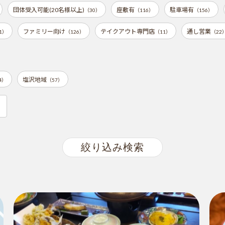
団体受入可能(20名様以上)
座敷有
駐車場有
（30）
（116）
（156）
ファミリー向け
テイクアウト専門店
通し営業
1）
（126）
（11）
（22
塩沢地域
4）
（57）