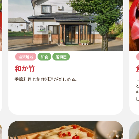
塩沢地域
和食
居酒屋
和か竹
季節料理と創作料理が楽しめる。