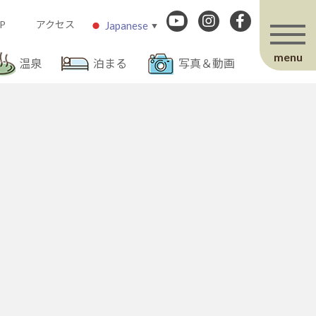
P
アクセス
Japanese
▼
menu
温泉
泊まる
写真＆動画