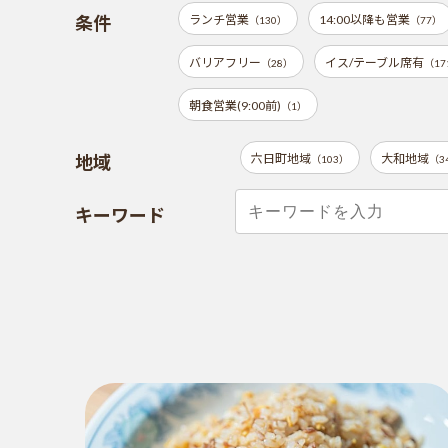
条件
ランチ営業
14:00以降も営業
（130）
（77）
バリアフリー
イス/テーブル席有
（28）
（17
朝食営業(9:00前)
（1）
地域
六日町地域
大和地域
（103）
（3
キーワード