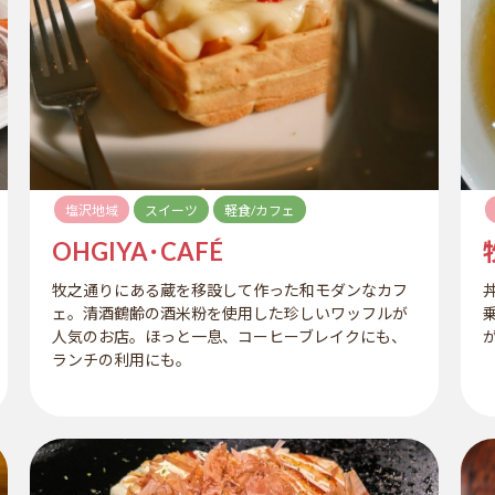
塩沢地域
スイーツ
軽食/カフェ
OHGIYA･CAFÉ
牧之通りにある蔵を移設して作った和モダンなカフ
ェ。清酒鶴齢の酒米粉を使用した珍しいワッフルが
人気のお店。ほっと一息、コーヒーブレイクにも、
ランチの利用にも。