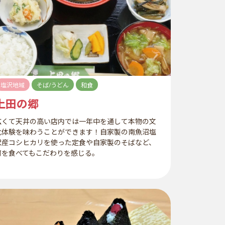
塩沢地域
そば/うどん
和食
上田の郷
広くて天井の高い店内では一年中を通して本物の文
化体験を味わうことができます！自家製の南魚沼塩
沢産コシヒカリを使った定食や自家製のそばなど、
何を食べてもこだわりを感じる。