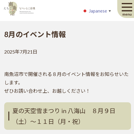
Japanese
Japanese
▼
▼
menu
8月のイベント情報
2025年7月21日
南魚沼市で開催される８月のイベント情報をお知らせいた
します。
ぜひお誘い合わせ上、お越しください！
夏の天空雪まつり in 八海山 ８月９日
（土）～１１日（月・祝）