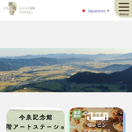
Japanese
Japanese
▼
▼
menu