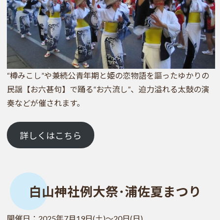
“樽みこし”や兼続公青年期と姫の恋物語を謳ったゆかりの
民謡【お六甚句】で踊る“お六流し”、迫力溢れる太鼓の演
奏などが催されます。
詳しくはこちら
白山神社例大祭･浦佐夏まつり
開催日：2025年7月19日(土)～20日(日)