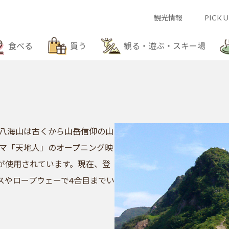
観光情報
PICK U
食べる
買う
観る・遊ぶ・スキー場
る八海山は古くから山岳信仰の山
ラマ「天地人」のオープニング映
が使用されています。現在、登
スやロープウェーで4合目までい