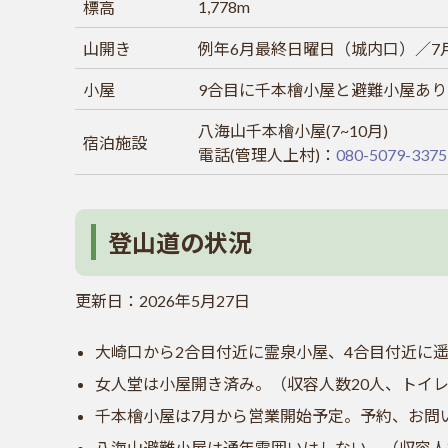
1,778m
標高
山開き
例年6月最終日曜日（城内口）／7
小屋
9合目に千本檜小屋と避難小屋あり
八海山千本檜小屋(7~10月)
宿泊施設
電話(管理人上村)：
080-5079-3375
登山道の状況
更新日：2026年5月27日
大崎口から2合目付近に霊泉小屋、4合目付近に
女人堂は小屋開き済み。（収容人数20人、トイ
千本檜小屋は7月から営業開始予定。予約、お問
八海山避難小屋は通年雪囲いはしない。（収容人数3