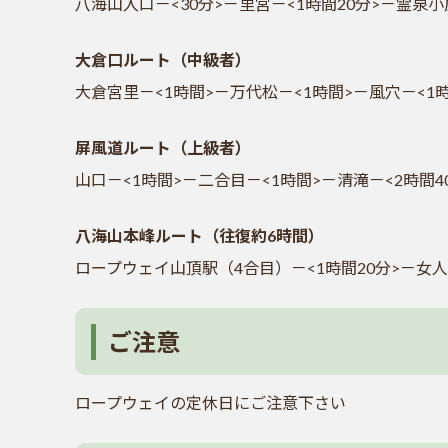
八海山入口－<30分>－里宮－<1時間20分>－霊泉小
大倉口ルート（中級者）
大倉宮里－<1時間>－万代松－<1時間>－風穴－<1
屏風道ルート（上級者）
山口－<1時間>－二合目－<1時間>－清滝－<2時間4
八海山本峰ルート（往復約6時間）
ロープウェイ山頂駅（4合目）－<1時間20分>－女人
ご注意
ロープウェイの定休日にご注意下さい