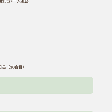
間15分>－入道岳
日岳（10合目）