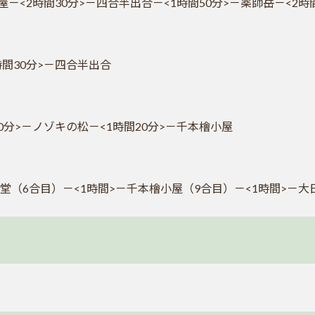
屋－<2時間30分>－四合半出合－<1時間50分>－薬師岳－<2時
時間30分>－四合半出合
0分>－ノゾキの松－<1時間20分>－千本檜小屋
堂（6合目）－<1時間>－千本檜小屋（9合目）－<1時間>－大