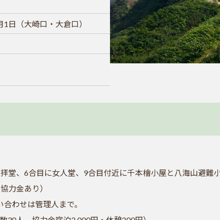
月1日（大崎口・大倉口）
遥拝堂、6合目に女人堂、9合目付近に千本檜小屋と八海山避難
レ協力金あり）
い合わせは管理人まで。
0人、協力金宿泊2,000円・休憩200円）