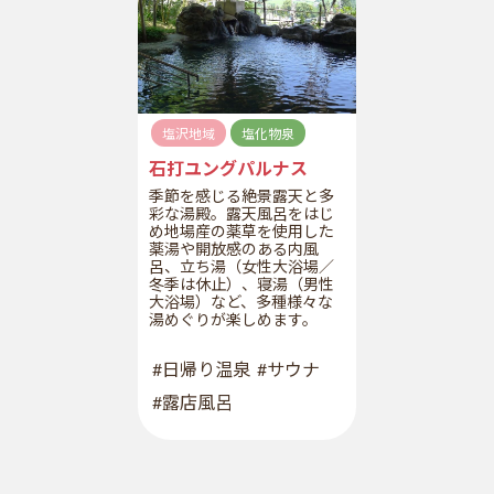
塩沢地域
塩化物泉
石打ユングパルナス
季節を感じる絶景露天と多
彩な湯殿。露天風呂をはじ
め地場産の薬草を使用した
薬湯や開放感のある内風
呂、立ち湯（女性大浴場／
冬季は休止）、寝湯（男性
大浴場）など、多種様々な
湯めぐりが楽しめます。
#日帰り温泉
#サウナ
#露店風呂