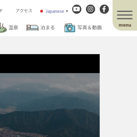
P
アクセス
Japanese
▼
menu
温泉
泊まる
写真＆動画