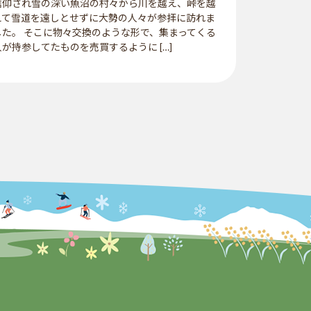
信仰され雪の深い魚沼の村々から川を越え、峠を越
えて雪道を遠しとせずに大勢の人々が参拝に訪れま
した。 そこに物々交換のような形で、集まってくる
人が持参してたものを売買するように […]