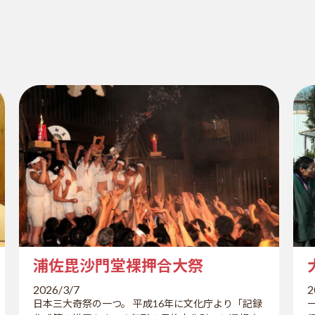
浦佐毘沙門堂裸押合大祭
2026/3/7
2
日本三大奇祭の一つ。 平成16年に文化庁より「記録