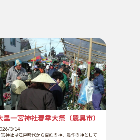
大里一宮神社春季大祭（農具市）
026/3/14
一宮神社は江戸時代から百姓の神、農作の神として