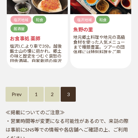
塩沢地域
和食
塩沢地域
和食
居酒屋
魚野の里
地元郷土料理や地元の高級
お食事処 薬師
食材を使った人気メニュー
塩沢I.C.より車で3分。越後
まで種類豊富。ツアーの団
飯士山の懐に抱かれ、郷土
体様には特別料理をご用
の味と歴史をつむぐ哀愁の
意。
田舎酒場。自家栽培の塩沢
産こしひかりと、地元食材
で、田舎ならではのおもて
なし。
Prev
1
2
3
≪掲載についてのご注意≫
・営業時間等が変更になる可能性があるので、来訪の際
は事前にSNS等での情報や各店舗へご確認の上、ご利用