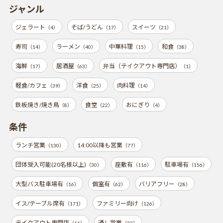
ジャンル
ジェラート
そば/うどん
スイーツ
（4）
（17）
（21）
寿司
ラーメン
中華料理
和食
（14）
（40）
（15）
（38）
海鮮
居酒屋
弁当（テイクアウト専門店）
（17）
（63）
（1）
軽食/カフェ
洋食
肉料理
（39）
（25）
（14）
鉄板焼き/焼き鳥
食堂
おにぎり
（8）
（22）
（4）
条件
ランチ営業
14:00以降も営業
（130）
（77）
団体受入可能(20名様以上)
座敷有
駐車場有
（30）
（116）
（156）
大型バス駐車場有
個室有
バリアフリー
（16）
（62）
（28）
イス/テーブル席有
ファミリー向け
（171）
（126）
テイクアウト専門店
通し営業
（11）
（22）