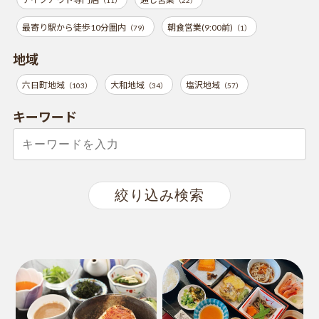
最寄り駅から徒歩10分圏内
朝食営業(9:00前)
（79）
（1）
地域
六日町地域
大和地域
塩沢地域
（103）
（34）
（57）
キーワード