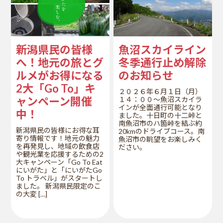
新潟県民の皆様
魚沼スカイライン
へ！地元の旅とグ
冬季通行止め解除
ルメがお得になる
のお知らせ
2大「Go To」キ
２０２６年６月１日（月）
ャンペーン開催
１４：００～魚沼スカイラ
インが全面通行可能となり
中！
ました。十日町の十二峠と
南魚沼市のハ箇峠を結ぶ約
新潟県民の皆様にお得な耳
20kmのドライブコース。南
寄り情報です！地元の魅力
魚沼市の眺望をお楽しみく
を再発見し、地域の飲食店
ださい。
や観光業を応援するための2
大キャンペーン「Go To Eat
にいがた」と「にいがたGo
To トラベル」がスタートし
ました。 新潟県民限定のこ
の大変 […]