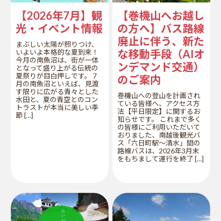
【2026年7月】観
【巻機山へお越し
光・イベント情報
の方へ】バス路線
廃止に伴う、新た
まぶしい太陽が照りつけ、
な移動手段（AIオ
いよいよ本格的な夏到来！
今月の南魚沼は、街が一体
ンデマンド交通）
となって盛り上がる伝統の
夏祭りが目白押しです。 7
のご案内
月の南魚沼といえば、見渡
す限りに広がる青々とした
巻機山への登山を計画され
水田と、夏の青空とのコン
ている皆様へ、アクセス方
トラストが本当に美しい季
法【平日限定】に関するお
節 […]
知らせです。 これまで多く
の皆様にご利用いただいて
おりました、南越後観光バ
ス「六日町駅～清水」間の
路線バスは、2026年3月末
をもちまして運行を終了 […]