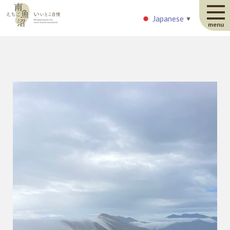
Japanese
Japanese
▼
▼
menu