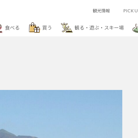
観光情報
PICK U
食べる
買う
観る・遊ぶ・スキー場