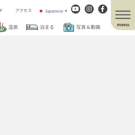
P
アクセス
Japanese
▼
menu
温泉
泊まる
写真＆動画