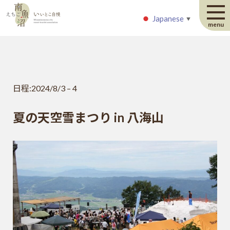
Japanese
Japanese
▼
▼
menu
日程:
2024/8/3
–
4
夏の天空雪まつり in 八海山