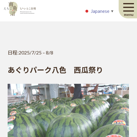
Japanese
Japanese
▼
▼
menu
日程:
2025/7/25
–
8/8
あぐりパーク八色 西瓜祭り