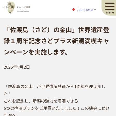
Japanese
Japanese
▼
▼
menu
「佐渡島（さど）の金山」世界遺産登
録１周年記念さどプラス新潟満喫キャ
ンペーンを実施します。
2025年9月2日
「佐渡島の金山」が世界遺産登録から1周年を迎えまし
た！
これを記念し、新潟の魅力を満喫できる
6つの宿泊プランをご用意いたしました！この機会にぜひ
新潟へ！