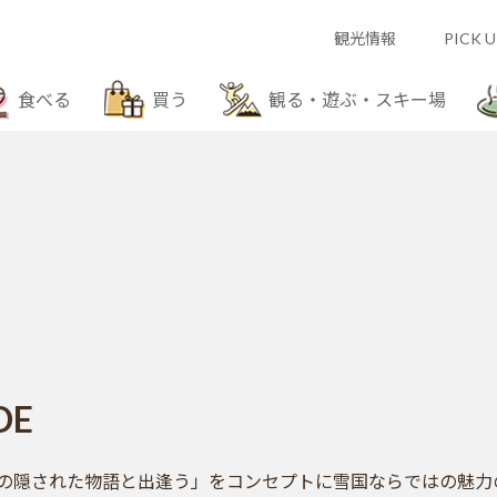
観光情報
PICK U
食べる
買う
観る・遊ぶ・スキー場
」
DE
沼市の隠された物語と出逢う」をコンセプトに雪国ならではの魅